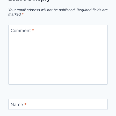
Your email address will not be published.
Required fields are
marked
*
Comment
*
Name
*