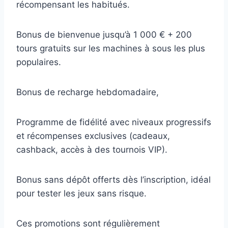
récompensant les habitués.
Bonus de bienvenue jusqu’à 1 000 € + 200
tours gratuits sur les machines à sous les plus
populaires.
Bonus de recharge hebdomadaire,
Programme de fidélité avec niveaux progressifs
et récompenses exclusives (cadeaux,
cashback, accès à des tournois VIP).
Bonus sans dépôt offerts dès l’inscription, idéal
pour tester les jeux sans risque.
Ces promotions sont régulièrement