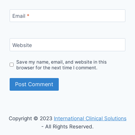
Email
*
Website
Save my name, email, and website in this
browser for the next time I comment.
Copyright ©️ 2023
International Clinical Solutions
- All Rights Reserved.