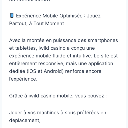
Expérience Mobile Optimisée : Jouez
Partout, à Tout Moment
Avec la montée en puissance des smartphones
et tablettes, iwild casino a conçu une
expérience mobile fluide et intuitive. Le site est
entièrement responsive, mais une application
dédiée (iOS et Android) renforce encore
l’expérience.
Grâce à iwild casino mobile, vous pouvez :
Jouer à vos machines à sous préférées en
déplacement,