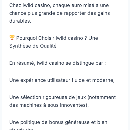
Chez iwild casino, chaque euro misé a une
chance plus grande de rapporter des gains
durables.
Pourquoi Choisir iwild casino ? Une
Synthèse de Qualité
En résumé, iwild casino se distingue par :
Une expérience utilisateur fluide et moderne,
Une sélection rigoureuse de jeux (notamment
des machines à sous innovantes),
Une politique de bonus généreuse et bien
structurée,