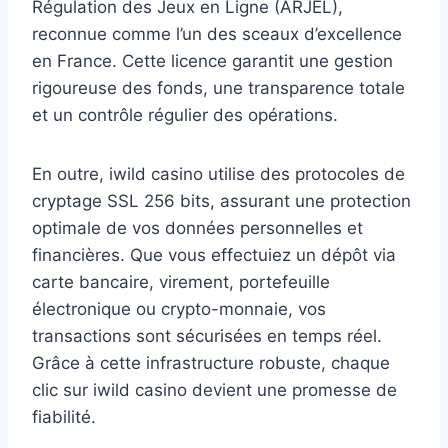
Régulation des Jeux en Ligne (ARJEL),
reconnue comme l’un des sceaux d’excellence
en France. Cette licence garantit une gestion
rigoureuse des fonds, une transparence totale
et un contrôle régulier des opérations.
En outre, iwild casino utilise des protocoles de
cryptage SSL 256 bits, assurant une protection
optimale de vos données personnelles et
financières. Que vous effectuiez un dépôt via
carte bancaire, virement, portefeuille
électronique ou crypto-monnaie, vos
transactions sont sécurisées en temps réel.
Grâce à cette infrastructure robuste, chaque
clic sur iwild casino devient une promesse de
fiabilité.