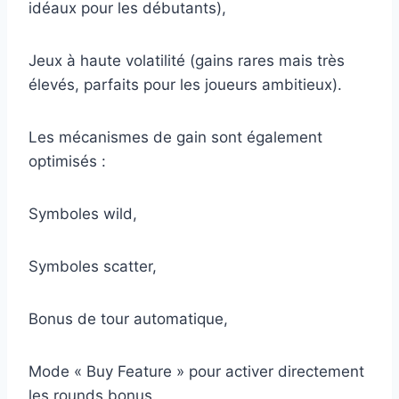
idéaux pour les débutants),
Jeux à haute volatilité (gains rares mais très
élevés, parfaits pour les joueurs ambitieux).
Les mécanismes de gain sont également
optimisés :
Symboles wild,
Symboles scatter,
Bonus de tour automatique,
Mode « Buy Feature » pour activer directement
les rounds bonus.