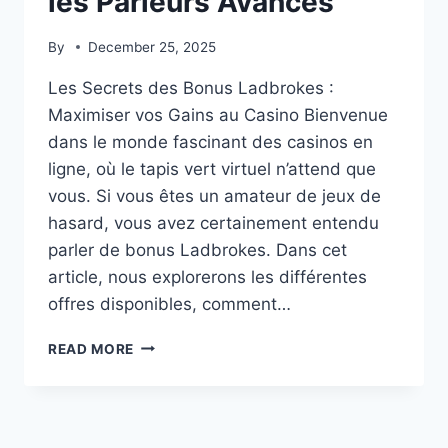
les Parieurs Avancés
By
December 25, 2025
Les Secrets des Bonus Ladbrokes :
Maximiser vos Gains au Casino Bienvenue
dans le monde fascinant des casinos en
ligne, où le tapis vert virtuel n’attend que
vous. Si vous êtes un amateur de jeux de
hasard, vous avez certainement entendu
parler de bonus Ladbrokes. Dans cet
article, nous explorerons les différentes
offres disponibles, comment…
OFFRES
READ MORE
EXCEPTIONNELLES
DE
BONUS
LADBROKES