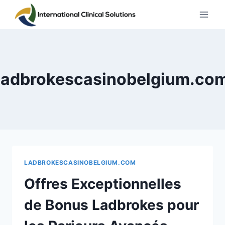
Skip
to
content
ladbrokescasinobelgium.co
LADBROKESCASINOBELGIUM.COM
Offres Exceptionnelles
de Bonus Ladbrokes pour