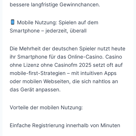
bessere langfristige Gewinnchancen.
Mobile Nutzung: Spielen auf dem
Smartphone – jederzeit, überall
Die Mehrheit der deutschen Spieler nutzt heute
ihr Smartphone für das Online-Casino. Casino
ohne Lizenz ohne Casinofm 2025 setzt oft auf
mobile-first-Strategien – mit intuitiven Apps
oder mobilen Webseiten, die sich nahtlos an
das Gerät anpassen.
Vorteile der mobilen Nutzung:
Einfache Registrierung innerhalb von Minuten