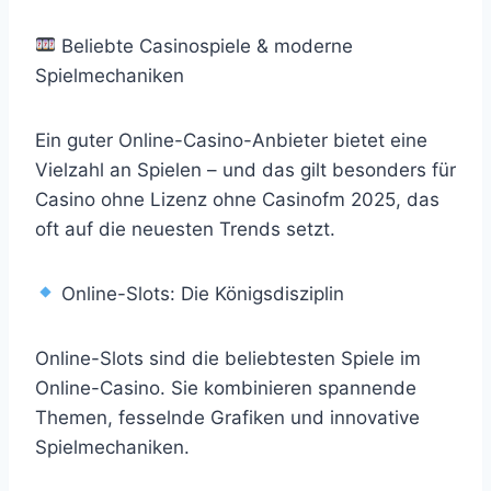
Beliebte Casinospiele & moderne
Spielmechaniken
Ein guter Online-Casino-Anbieter bietet eine
Vielzahl an Spielen – und das gilt besonders für
Casino ohne Lizenz ohne Casinofm 2025, das
oft auf die neuesten Trends setzt.
Online-Slots: Die Königsdisziplin
Online-Slots sind die beliebtesten Spiele im
Online-Casino. Sie kombinieren spannende
Themen, fesselnde Grafiken und innovative
Spielmechaniken.