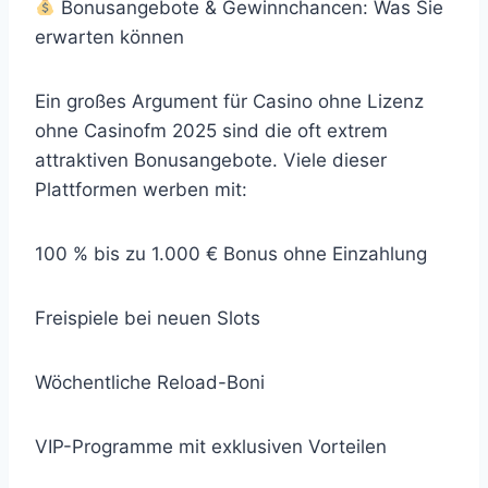
Bonusangebote & Gewinnchancen: Was Sie
erwarten können
Ein großes Argument für Casino ohne Lizenz
ohne Casinofm 2025 sind die oft extrem
attraktiven Bonusangebote. Viele dieser
Plattformen werben mit:
100 % bis zu 1.000 € Bonus ohne Einzahlung
Freispiele bei neuen Slots
Wöchentliche Reload-Boni
VIP-Programme mit exklusiven Vorteilen