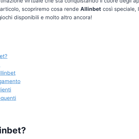
tinazione virtuale che sta conquistando il cuore degli a
 articolo, scopriremo cosa rende
Allinbet
così speciale, 
 giochi disponibili e molto altro ancora!
et?
i
llinbet
agamento
ienti
quenti
inbet?