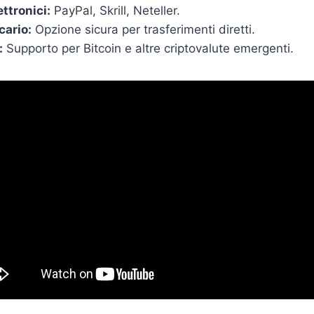
ettronici:
PayPal, Skrill, Neteller.
cario:
Opzione sicura per trasferimenti diretti.
:
Supporto per Bitcoin e altre criptovalute emergenti.