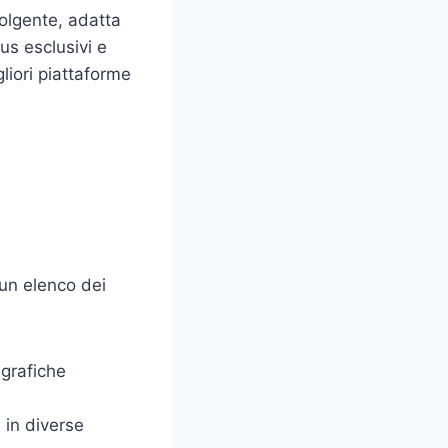
volgente, adatta
us esclusivi e
liori piattaforme
 un elenco dei
 grafiche
 in diverse