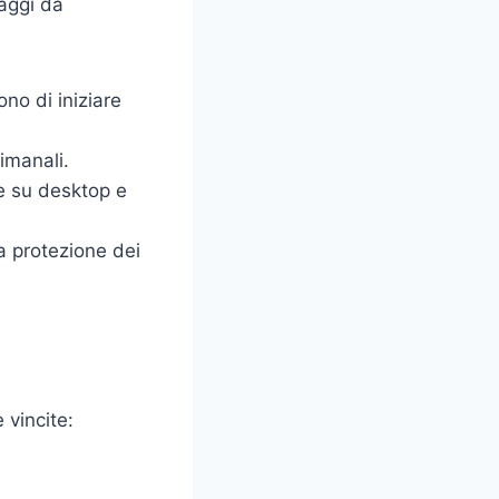
taggi da
ono di iniziare
timanali.
e su desktop e
la protezione dei
 vincite: