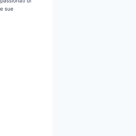
ppassionati di
le sue