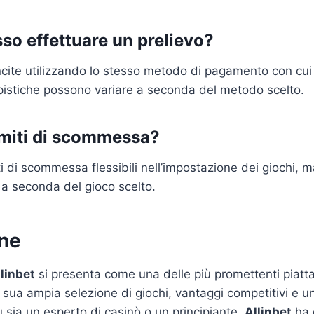
so effettuare un prelievo?
ncite utilizzando lo stesso metodo di pagamento con cui 
pistiche possono variare a seconda del metodo scelto.
limiti di scommessa?
iti di scommessa flessibili nell’impostazione dei giochi, ma
a seconda del gioco scelto.
ne
linbet
si presenta come una delle più promettenti piatt
a sua ampia selezione di giochi, vantaggi competitivi e un 
u sia un esperto di casinò o un principiante,
Allinbet
ha 