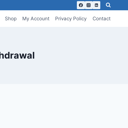
Shop
My Account
Privacy Policy
Contact
thdrawal