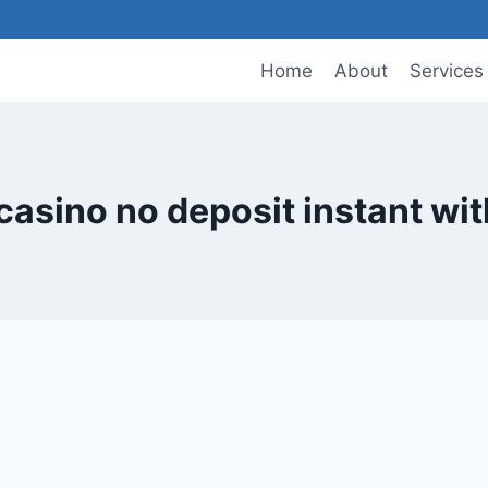
Home
About
Services
 casino no deposit instant wi